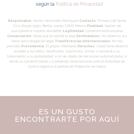
según la
Política de Privacidad
Responsable
: Arezky Hernández Rodríguez
Contacto
: Pirineos 256 Santa
Cruz Atoyac 03310, Benito Juárez CDMX México
Finalidad
: Gestión de
suscriptores a nuestra newsletter
Legitimidad
: Consentimiento expreso
Conservación
: Hasta que se solicite la baja
Destinatarios
: No cedemos sus
datos salvo obligación legal
Transferencias internacionales
: No hay
previstas
Procedencia
: El propio interesado
Derechos
: Usted tiene derecho
acceder a sus datos, rectificarlos, suprimirlos, limitar u oponerse a su
tratamiento, a su portabilidad, a no ser objeto de decisiones automatizadas, a
retirar su consentimiento y a presentar reclamaciones ante la Autoridad de
Control (Agencia Española de Protección de Datos)
ES UN GUSTO
ENCONTRARTE POR AQUÍ